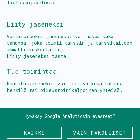
Tietosuojaseloste
Liity jäseneksi
Varsinaiseksi jäseneksi voi hakea kuka
tahansa, joka toimii tanssin ja tanssitaiteen
ammattilaiskentällä.
Liity jäseneksi tästä
Tue toimintaa
Kannatusjäseneksi voi liittyä kuka tahansa
henkilö tai oikeustoimikelpoinen yhteisö.
Hyväksy Google Analyticsin evästeet?
© Keski-Suomen Tanssin Keskus
KAIKKI
VAIN PAKOLLISET