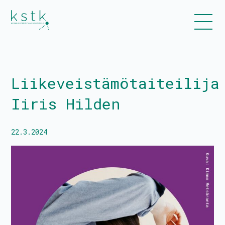
Liikeveistämötaiteilija
Kalenteri
Iiris Hilden
Ohjelmisto
Liput
22.3.2024
Uutiset
Esitykset ja työpajat
Tanssiinkutsu-yleisötyökonsepti