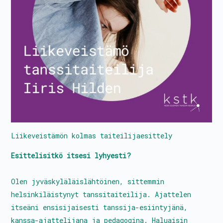
Tanssitaiteilijat
Kalenteri
PROtunnit
Blomstedtin sali
Avustukset
Liikeveistämön kolmas taiteilijaesittely
Palkkatilauslomake
Esittelisitkö itsesi lyhyesti?
Liity jäseneksi
Olen jyväskyläläislähtöinen, sittemmin
helsinkiläistynyt tanssitaiteilija. Ajattelen
itseäni ensisijaisesti tanssija-esiintyjänä,
kanssa-ajattelijana ja pedagogina. Haluaisin
Hallitus