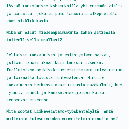
löytää tanssimisen kokemuksille yhä enemmän kieltä
Tietoa toiminnasta
ja sanastoa, joka ei puhu tanssista ulkopuolelta
vaan sisältä käsin.
Media
Mikä on ollut mieleenpainuvinta tähän astisella
Yhteystiedot
taiteellisella urallasi?
Sellaiset tanssimisen ja esiintymisen hetket,
jolloin tanssi ikään kuin tanssii itsensä.
Kestävyyssuunitelma
Tuollaisissa hetkissä tuntemattomasta tulee tuttua
Tanssin Aika – festivaali
ja toisaalta tutusta tuntematonta. Minulle
tanssimisen hetkessä avautuu uusia näkökulmia, kun
Kulttuuritalo Villa Rana
rytmit, tunnut ja kanssatanssijoiden kutsut
Tasa-arvo- ja yhdenvertaisuussuunnitelma
tempaavat mukaansa.
Turvallisemman tilan periaatteet
Mitä odotat Liikeveistämö-työskentelyltä, entä
millaisia tulevaisuuden suunnitelmia sinulla on?