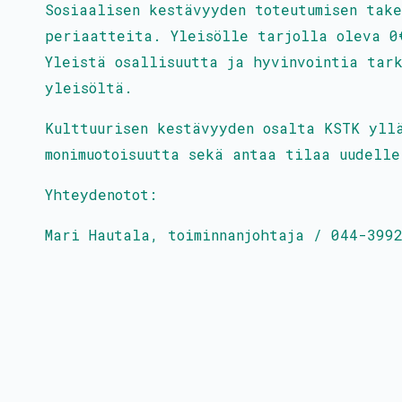
Sosiaalisen kestävyyden toteutumisen take
periaatteita. Yleisölle tarjolla oleva 0
Yleistä osallisuutta ja hyvinvointia tar
yleisöltä.
Kulttuurisen kestävyyden osalta KSTK yll
monimuotoisuutta sekä antaa tilaa uudelle
Yhteydenotot:
Mari Hautala, toiminnanjohtaja / 044-399