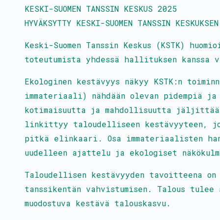
KESKI-SUOMEN TANSSIN KESKUS 2025
HYVÄKSYTTY KESKI-SUOMEN TANSSIN KESKUKSEN
Keski-Suomen Tanssin Keskus (KSTK) huomio
toteutumista yhdessä hallituksen kanssa v
Ekologinen kestävyys näkyy KSTK:n toimin
immateriaali) nähdään olevan pidempiä ja
kotimaisuutta ja mahdollisuutta jäljittää
linkittyy taloudelliseen kestävyyteen, j
pitkä elinkaari. Osa immateriaalisten han
uudelleen ajattelu ja ekologiset näkökul
Taloudellisen kestävyyden tavoitteena on
tanssikentän vahvistumisen. Talous tulee 
muodostuva kestävä talouskasvu.