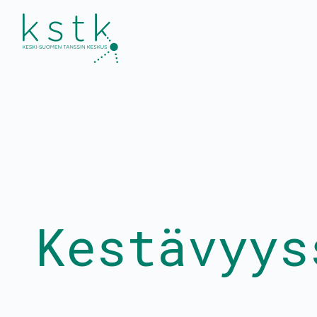
Kalenteri
Esitykset ja työpaj
Ohjelmisto
Tanssiinkutsu-
yleisötyökonsepti
Liput
Tanssitaiteilijat
Uutiset
Kestävyys