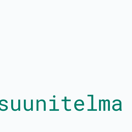
at
Kalenteri
Hallitus
PROtunnit
Tietoa toiminna
Blomstedtin sali
Media
Avustukset
Yhteystiedot
suunitelma
Palkkatilauslomake
Liity jäseneksi