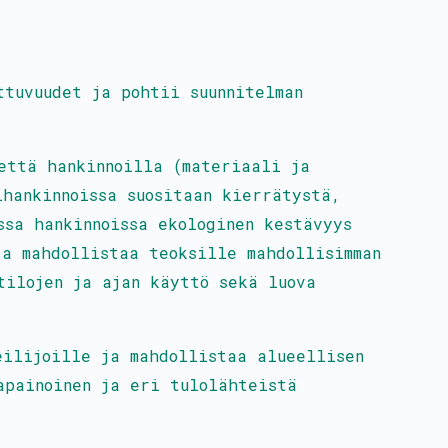
ttuvuudet ja pohtii suunnitelman
että hankinnoilla (materiaali ja
ihankinnoissa suositaan kierrätystä,
ssa hankinnoissa ekologinen kestävyys
ja mahdollistaa teoksille mahdollisimman
tilojen ja ajan käyttö sekä luova
eilijoille ja mahdollistaa alueellisen
apainoinen ja eri tulolähteistä