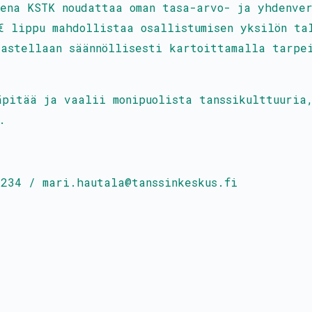
ena KSTK noudattaa oman tasa-arvo- ja yhdenver
€ lippu mahdollistaa osallistumisen yksilön ta
kastellaan säännöllisesti kartoittamalla tarpe
äpitää ja vaalii monipuolista tanssikulttuuria
.
2234 / mari.hautala@tanssinkeskus.fi