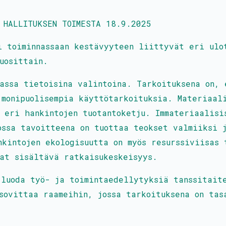
 HALLITUKSEN TOIMESTA 18.9.2025
i toiminnassaan kestävyyteen liittyvät eri ulo
uosittain.
nassa tietoisina valintoina. Tarkoituksena on, 
 monipuolisempia käyttötarkoituksia. Materiaal
 eri hankintojen tuotantoketju. Immateriaalisi
ossa tavoitteena on tuottaa teokset valmiiksi 
kintojen ekologisuutta on myös resurssiviisas 
mat sisältävä ratkaisukeskeisyys.
 luoda työ- ja toimintaedellytyksiä tanssitait
sovittaa raameihin, jossa tarkoituksena on tas