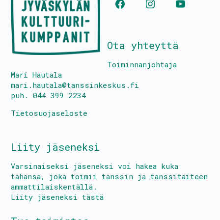
Tietoa toiminnasta
Media
Ota yhteyttä
Yhteystiedot
Toiminnanjohtaja
Mari Hautala
mari.hautala@tanssinkeskus.fi
puh. 044 399 2234
Kestävyyssuunitelma
Tietosuojaseloste
Tanssin Aika – festivaali
Liity jäseneksi
Kulttuuritalo Villa Rana
Varsinaiseksi jäseneksi voi hakea kuka
Tasa-arvo- ja yhdenvertaisuussuunnitelma
tahansa, joka toimii tanssin ja tanssitaiteen
ammattilaiskentällä.
Turvallisemman tilan periaatteet
Liity jäseneksi tästä