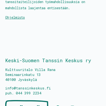
tanssitaiteilijoiden työmahdollisuuksia on
mahdollista laajentaa entisestään.
Tanssitaiteilijat
Ohjelmisto
Kalenteri
PROtunnit
Blomstedtin sali
Keski-Suomen Tanssin Keskus ry
Avustukset
Kulttuuritalo Villa Rana
Palkkatilauslomake
Seminaarinkatu 13
40100 Jyväskylä
Liity jäseneksi
info@tanssinkeskus.fi
puh. 044 399 2234
Hallitus