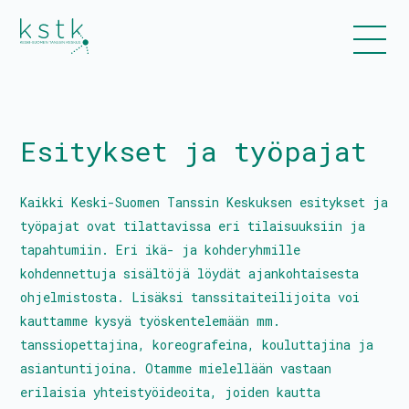
Esitykset ja työpajat
Kalenteri
Ohjelmisto
Kaikki Keski-Suomen Tanssin Keskuksen esitykset ja
työpajat ovat tilattavissa eri tilaisuuksiin ja
Liput
tapahtumiin. Eri ikä- ja kohderyhmille
kohdennettuja sisältöjä löydät ajankohtaisesta
Uutiset
ohjelmistosta. Lisäksi tanssitaiteilijoita voi
kauttamme kysyä työskentelemään mm.
tanssiopettajina, koreografeina, kouluttajina ja
asiantuntijoina. Otamme mielellään vastaan
Esitykset ja työpajat
erilaisia yhteistyöideoita, joiden kautta
Tanssiinkutsu-yleisötyökonsepti