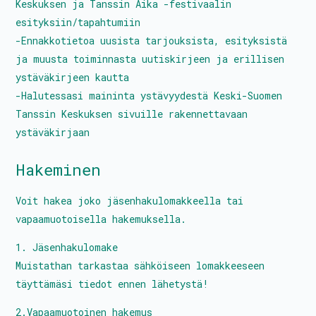
Keskuksen ja Tanssin Aika -festivaalin
esityksiin/tapahtumiin
Tietoa toiminnasta
-Ennakkotietoa uusista tarjouksista, esityksistä
Media
ja muusta toiminnasta uutiskirjeen ja erillisen
ystäväkirjeen kautta
Yhteystiedot
-Halutessasi maininta ystävyydestä Keski-Suomen
Tanssin Keskuksen sivuille rakennettavaan
ystäväkirjaan
Kestävyyssuunitelma
Hakeminen
Tanssin Aika – festivaali
Voit hakea joko jäsenhakulomakkeella tai
Kulttuuritalo Villa Rana
vapaamuotoisella hakemuksella.
Tasa-arvo- ja yhdenvertaisuussuunnitelma
1. Jäsenhakulomake
Muistathan tarkastaa sähköiseen lomakkeeseen
Turvallisemman tilan periaatteet
täyttämäsi tiedot ennen lähetystä!
2.Vapaamuotoinen hakemus