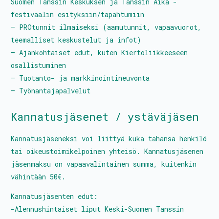
Suomen Tanssin Keskuksen ja Tanssin Aika -
festivaalin esityksiin/tapahtumiin
Tanssitaiteilijat
– PROtunnit ilmaiseksi (aamutunnit, vapaavuorot,
teemalliset keskustelut ja infot)
– Ajankohtaiset edut, kuten Kiertoliikkeeseen
osallistuminen
Kalenteri
– Tuotanto- ja markkinointineuvonta
PROtunnit
– Työnantajapalvelut
Blomstedtin sali
Kannatusjäsenet / ystäväjäsen
Avustukset
Kannatusjäseneksi voi liittyä kuka tahansa henkilö
Palkkatilauslomake
tai oikeustoimikelpoinen yhteisö. Kannatusjäsenen
jäsenmaksu on vapaavalintainen summa, kuitenkin
Liity jäseneksi
vähintään 50€.
Kannatusjäsenten edut:
-Alennushintaiset liput Keski-Suomen Tanssin
Hallitus