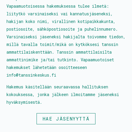
Vapaamuotoisessa hakemuksessa tulee ilmetä:
liitytkö varsinaiseksi vai kannatusjäseneksi,
hakijan koko nimi, virallinen kotipaikkakunta,
postiosoite, sähköpostiosoite ja puhelinnumero.
Varsinaiseksi jäseneksi hakijalta toivomme tiedon,
millä tavalla toimit/mikä on kytköksesi tanssin
ammattilaiskenttään. Tanssin ammattilaisilta
ammattinimike ja/tai tutkinto. Vapaamuotoiset
hakemukset lähetetään osoitteeseen
info@tanssinkeskus.fi
Hakemus käsitellään seuraavassa hallituksen
kokouksessa, jonka jälkeen ilmoitamme jäseneksi
hyväksymisestä.
HAE JÄSENYYTTÄ