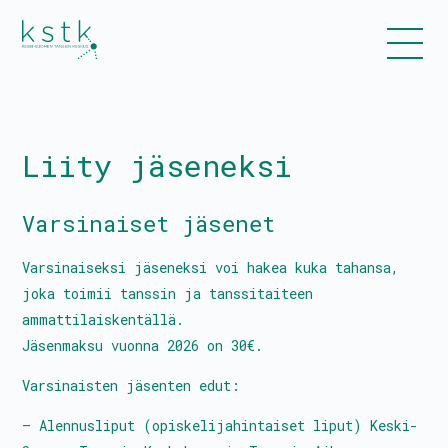
Liity jäseneksi
Kalenteri
Varsinaiset jäsenet
Ohjelmisto
Liput
Varsinaiseksi jäseneksi voi hakea kuka tahansa,
joka toimii tanssin ja tanssitaiteen
Uutiset
ammattilaiskentällä.
Jäsenmaksu vuonna 2026 on 30€.
Varsinaisten jäsenten edut:
Esitykset ja työpajat
– Alennusliput (opiskelijahintaiset liput) Keski-
Tanssiinkutsu-yleisötyökonsepti