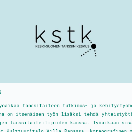
ö
yöaikaa tanssitaiteen tutkimus- ja kehitystyöh
na on itsenäisen työn lisäksi tehdä yhteistyöt
jen tanssitaiteilijoiden kanssa. Työaikaan sis
ot Kulttuuritalo Villa Ranassa, koreografinen 