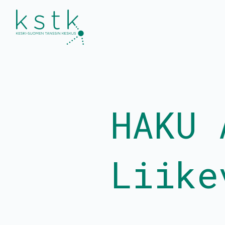
Kalenteri
Esitykset ja työpaj
HAKU 
Ohjelmisto
Tanssiinkutsu-
yleisötyökonsepti
Liput
Tanssitaiteilijat
Uutiset
Liike