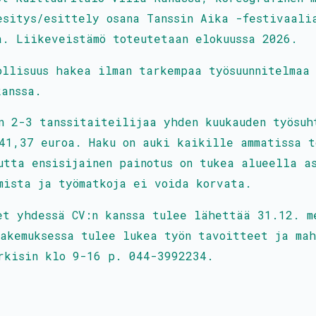
esitys/esittely osana Tanssin Aika -festivaali
a. Liikeveistämö toteutetaan elokuussa 2026.
ollisuus hakea ilman tarkempaa työsuunnitelmaa
kanssa.
n 2-3 tanssitaiteilijaa yhden kuukauden työsuh
41,37 euroa. Haku on auki kaikille ammatissa t
utta ensisijainen painotus on tukea alueella a
mista ja työmatkoja ei voida korvata.
et yhdessä CV:n kanssa tulee lähettää 31.12. m
Hakemuksessa tulee lukea työn tavoitteet ja mah
rkisin klo 9-16 p. 044-3992234.