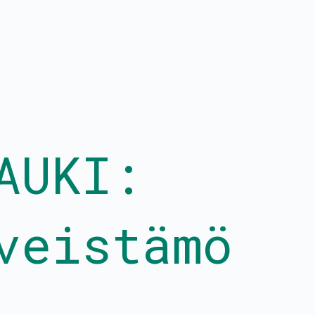
at
Kalenteri
Hallitus
AUKI:
PROtunnit
Tietoa toiminna
Blomstedtin sali
Media
Avustukset
Yhteystiedot
veistämö
Palkkatilauslomake
Liity jäseneksi