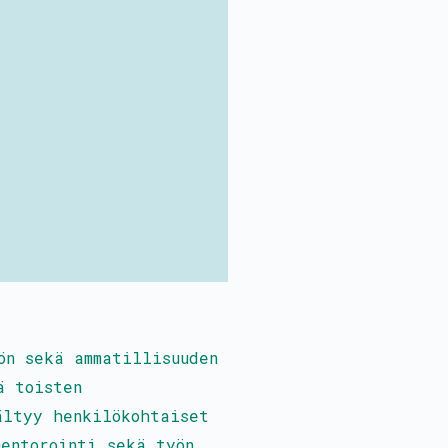
ön sekä ammatillisuuden
ä toisten
ältyy henkilökohtaiset
mentorointi sekä työn