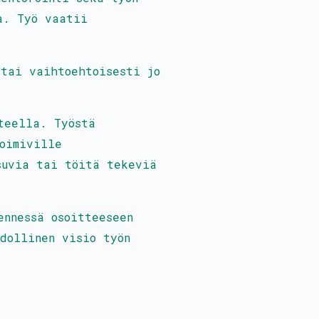
a. Työ vaatii
 tai vaihtoehtoisesti jo
teella. Työstä
oimiville
suvia tai töitä tekeviä
ennessä osoitteeseen
dollinen visio työn