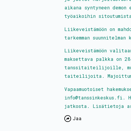
aikana syntyneen demon 
työaikoihin sitoutumist
Liikeveistämöön on mahd
tarkemman suunnitelman 
Liikeveistämöön valitaa
maksettava palkka on 28
tanssitaiteilijoille, m
taiteilijoita. Majoittu
Vapaamuotoiset hakemuks
info@tanssinkeskus.fi. 
jatkosta. Lisätietoja a