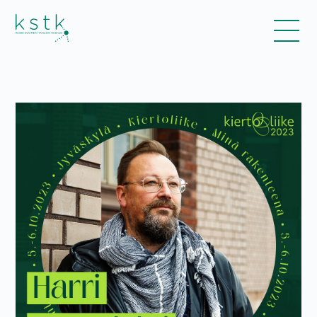
Kalenteri
Ohjelmisto
Liput
Uutiset
Esitykset ja työpajat
Tanssiinkutsu-yleisötyökonsepti