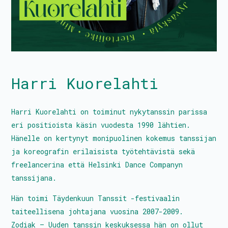
Tanssitaiteilijat
Kalenteri
Harri Kuorelahti
PROtunnit
Harri Kuorelahti on toiminut nykytanssin parissa
Blomstedtin sali
eri positioista käsin vuodesta 1990 lähtien.
Avustukset
Hänelle on kertynyt monipuolinen kokemus tanssijan
ja koreografin erilaisista työtehtävistä sekä
Palkkatilauslomake
freelancerina että Helsinki Dance Companyn
Liity jäseneksi
tanssijana.
Hän toimi Täydenkuun Tanssit -festivaalin
taiteellisena johtajana vuosina 2007-2009.
Zodiak – Uuden tanssin keskuksessa hän on ollut
Hallitus