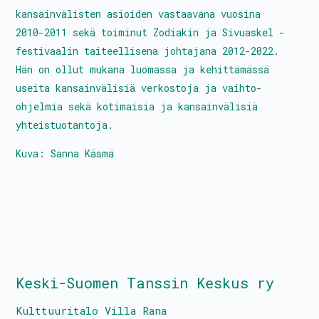
kansainvälisten asioiden vastaavana vuosina
Tietoa toiminnasta
2010-2011 sekä toiminut Zodiakin ja Sivuaskel -
festivaalin taiteellisena johtajana 2012-2022.
Media
Hän on ollut mukana luomassa ja kehittämässä
Yhteystiedot
useita kansainvälisiä verkostoja ja vaihto-
ohjelmia sekä kotimaisia ja kansainvälisiä
yhteistuotantoja.
Kuva: Sanna Käsmä
Kestävyyssuunitelma
Tanssin Aika – festivaali
Kulttuuritalo Villa Rana
Tasa-arvo- ja yhdenvertaisuussuunnitelma
Turvallisemman tilan periaatteet
Keski-Suomen Tanssin Keskus ry
Kulttuuritalo Villa Rana