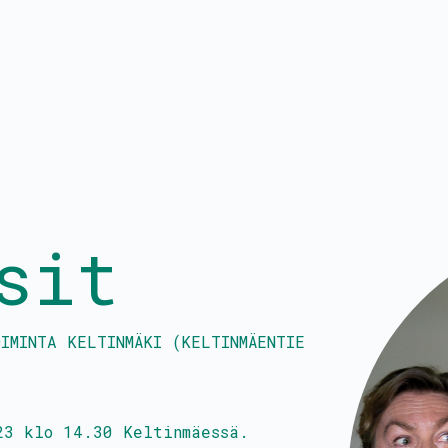
at
Kalenteri
Hallitus
PROtunnit
Tietoa toiminna
sit
Blomstedtin sali
Media
Avustukset
Yhteystiedot
Palkkatilauslomake
IMINTA KELTINMÄKI (KELTINMÄENTIE
Liity jäseneksi
23 klo 14.30 Keltinmäessä.