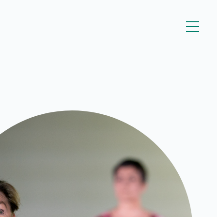
Kestävyyssuunitelma
sta
Tanssin Aika – festivaali
Kulttuuritalo Villa Rana
Tasa-arvo- ja
yhdenvertaisuussuunnitelma
Turvallisemman tilan
periaatteet