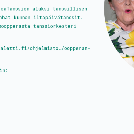
eaTanssien aluksi tanssillisen
nhat kunnon iltapäivätanssit.
soopperasta tanssiorkesteri
baletti.fi/ohjelmisto…/oopperan-
in: