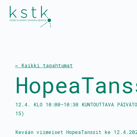
Kalenteri
Esitykset ja työpaj
← Kaikki tapahtumat
Ohjelmisto
Tanssiinkutsu-
HopeaTans
yleisötyökonsepti
Liput
Tanssitaiteilijat
Uutiset
12.4.
KLO
10:00
–
10:30
KUNTOUTTAVA PÄIVÄTO
15)
Kevään viimeiset HopeaTanssit ke 12.4.20