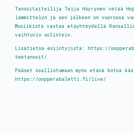
Tanssitaiteilija Teija Häyrynen vetää Hop
lämmittelyn ja sen jälkeen on vuorossa va
Musiikista vastaa etäyhteydellä Kansalli
vaihtuvin solistein.
Lisätietoa esiintyjistä: https://ooppera
teetanssit/
Pääset osallistumaan myös etänä kotoa käs
https://oopperabaletti.fi/live/