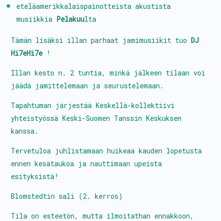
eteläamerikkalaispainotteista akustista
musiikkia
Pelakuu
lta
Tämän lisäksi illan parhaat jamimusiikit tuo
DJ
Hi7eHi7e
!
Illan kesto n. 2 tuntia, minkä jälkeen tilaan voi
jäädä jamittelemaan ja seurustelemaan.
Tapahtuman järjestää Keskellä-kollektiivi
yhteistyössä Keski-Suomen Tanssin Keskuksen
kanssa.
Tervetuloa juhlistamaan huikeaa kauden lopetusta
ennen kesätaukoa ja nauttimaan upeista
esityksistä!
Blomstedtin sali (2. kerros)
Tila on esteetön, mutta ilmoitathan ennakkoon,