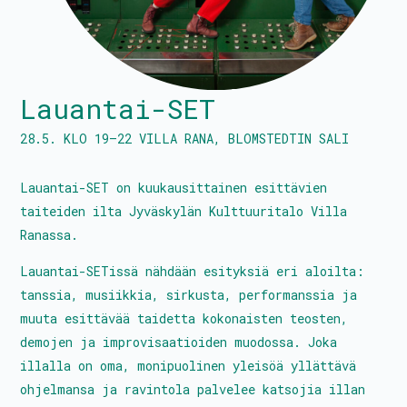
Tanssitaiteilijat
Lauantai-SET
Kalenteri
28.5.
KLO
19
–
22
VILLA RANA, BLOMSTEDTIN SALI
PROtunnit
Lauantai-SET on kuukausittainen esittävien
Blomstedtin sali
taiteiden ilta Jyväskylän Kulttuuritalo Villa
Ranassa.
Avustukset
Lauantai-SETissä nähdään esityksiä eri aloilta:
Palkkatilauslomake
tanssia, musiikkia, sirkusta, performanssia ja
Liity jäseneksi
muuta esittävää taidetta kokonaisten teosten,
demojen ja improvisaatioiden muodossa. Joka
illalla on oma, monipuolinen yleisöä yllättävä
ohjelmansa ja ravintola palvelee katsojia illan
Hallitus