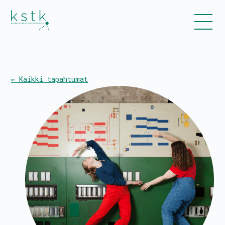
← Kaikki tapahtumat
Kalenteri
Ohjelmisto
Liput
Uutiset
Esitykset ja työpajat
Tanssiinkutsu-yleisötyökonsepti