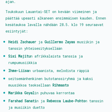
ajan.
Tietoa toiminnasta
Toukokuun Lauantai-SET on kevään viimeinen ja
päättää upeasti alkaneen ensimmäisen kauden. Ennen
Media
kesätaukoa lavalla nähdään 28.5. klo 19 seuraavat
Yhteystiedot
esiintyjät:
Heidi Zschauer
ja
Guillermo Zayas
musiikin ja
tanssin yhteisesityksellään
Kestävyyssuunitelma
Sisi Majitu
n afrikkalaista tanssia ja
rumpumusiikkia
Tanssin Aika – festivaali
Ihme-Liisa
n urbaanista, melodista räppiä
Kulttuuritalo Villa Rana
seitsemänhenkinen butotanssiryhmä ja kaksi
muusikkoa teoksellaan
Rihmasto
Tasa-arvo- ja yhdenvertaisuussuunnitelma
Marikka Goyal
in puhuvaa kerrontaa
Turvallisemman tilan periaatteet
Farshad Sanati
n ja
Rebecca Laube-Pohto
n tanssin
ja musiikin duetto