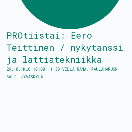
Tanssitaiteilijat
PROtiistai: Eero
Kalenteri
Teittinen / nykytanssi
PROtunnit
ja lattiatekniikka
Blomstedtin sali
29.10.
KLO
10:00
–
11:30
VILLA RANA, PAULAHARJUN
SALI
,
JYVÄSKYLÄ
Avustukset
Palkkatilauslomake
Liity jäseneksi
Hallitus