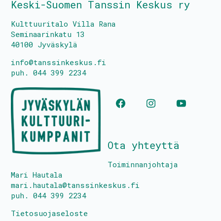
Keski-Suomen Tanssin Keskus ry
Tietoa toiminnasta
Kulttuuritalo Villa Rana
Seminaarinkatu 13
Media
40100 Jyväskylä
Yhteystiedot
info@tanssinkeskus.fi
puh. 044 399 2234
Kestävyyssuunitelma
Tanssin Aika – festivaali
Ota yhteyttä
Kulttuuritalo Villa Rana
Toiminnanjohtaja
Tasa-arvo- ja yhdenvertaisuussuunnitelma
Mari Hautala
mari.hautala@tanssinkeskus.fi
Turvallisemman tilan periaatteet
puh. 044 399 2234
Tietosuojaseloste