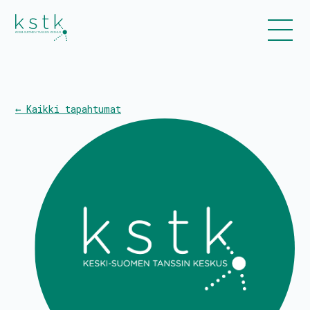
← Kaikki tapahtumat
Kalenteri
Ohjelmisto
Liput
Uutiset
Esitykset ja työpajat
Tanssiinkutsu-yleisötyökonsepti