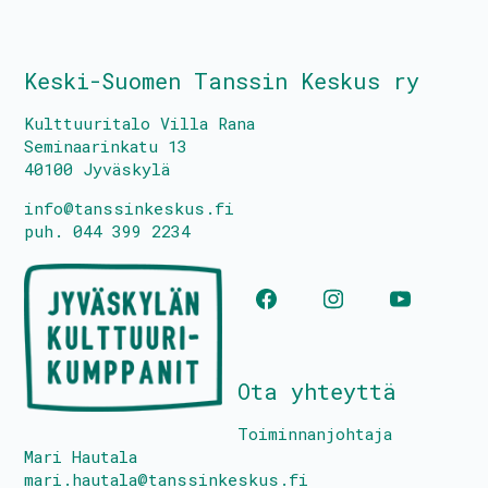
Tietoa toiminnasta
Keski-Suomen Tanssin Keskus ry
Media
Kulttuuritalo Villa Rana
Yhteystiedot
Seminaarinkatu 13
40100 Jyväskylä
info@tanssinkeskus.fi
puh. 044 399 2234
Kestävyyssuunitelma
Tanssin Aika – festivaali
Kulttuuritalo Villa Rana
Tasa-arvo- ja yhdenvertaisuussuunnitelma
Ota yhteyttä
Turvallisemman tilan periaatteet
Toiminnanjohtaja
Mari Hautala
mari.hautala@tanssinkeskus.fi