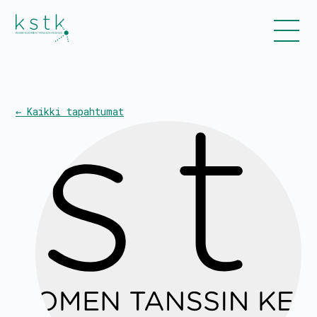
← Kaikki tapahtumat
Kalenteri
Ohjelmisto
Liput
Uutiset
Esitykset ja työpajat
Tanssiinkutsu-yleisötyökonsepti