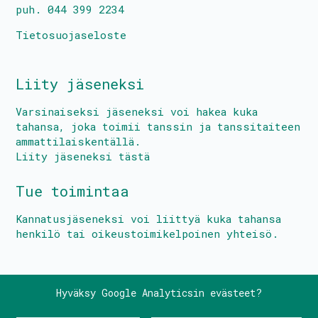
puh. 044 399 2234
Tietosuojaseloste
Liity jäseneksi
Varsinaiseksi jäseneksi voi hakea kuka
tahansa, joka toimii tanssin ja tanssitaiteen
ammattilaiskentällä.
Liity jäseneksi tästä
Tue toimintaa
Kannatusjäseneksi voi liittyä kuka tahansa
henkilö tai oikeustoimikelpoinen yhteisö.
Hyväksy Google Analyticsin evästeet?
© Keski-Suomen Tanssin Keskus