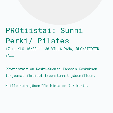
Tanssitaiteilijat
PROtiistai: Sunni
Kalenteri
Perki/ Pilates
PROtunnit
17.1.
KLO
10:00
–
11:30
VILLA RANA, BLOMSTEDTIN
SALI
Blomstedtin sali
Avustukset
PRotiistait on Keski-Suomen Tanssin Keskuksen
tarjoamat ilmaiset treenitunnit jäsenilleen.
Palkkatilauslomake
Muille kuin jäsenille hinta on 7e/ kerta.
Liity jäseneksi
Hallitus