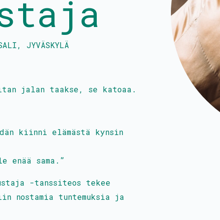
staja
SALI
,
JYVÄSKYLÄ
itan jalan taakse, se katoaa.
dän kiinni elämästä kynsin
le enää sama.”
ustaja -tanssiteos tekee
iin nostamia tuntemuksia ja