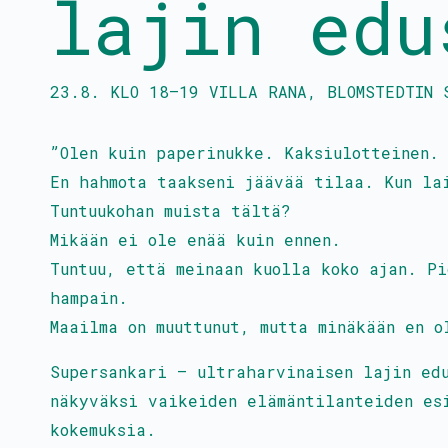
lajin edu
23.8.
KLO
18
–
19
VILLA RANA, BLOMSTEDTIN 
”Olen kuin paperinukke. Kaksiulotteinen.
En hahmota taakseni jäävää tilaa. Kun la
Tuntuukohan muista tältä?
Mikään ei ole enää kuin ennen.
Tuntuu, että meinaan kuolla koko ajan. Pi
hampain.
Maailma on muuttunut, mutta minäkään en o
Supersankari – ultraharvinaisen lajin ed
näkyväksi vaikeiden elämäntilanteiden es
kokemuksia.