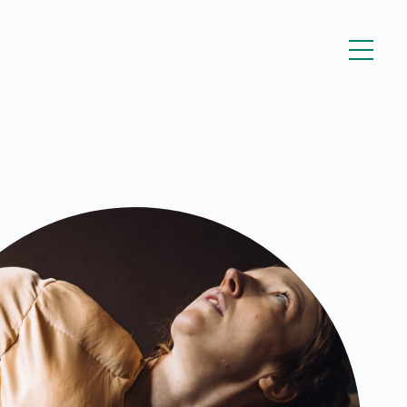
Kestävyyssuunitelma
sta
Tanssin Aika – festivaali
Kulttuuritalo Villa Rana
Tasa-arvo- ja
yhdenvertaisuussuunnitelma
Turvallisemman tilan
periaatteet