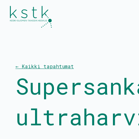
Kalenteri
Esitykset ja työpaj
← Kaikki tapahtumat
Ohjelmisto
Tanssiinkutsu-
Supersank
yleisötyökonsepti
Liput
Tanssitaiteilijat
Uutiset
ultraharv