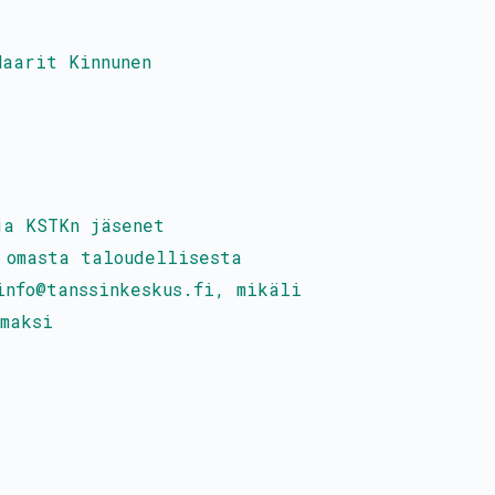
Maarit Kinnunen
ja KSTKn jäsenet
 omasta taloudellisesta
info@tanssinkeskus.fi, mikäli
maksi