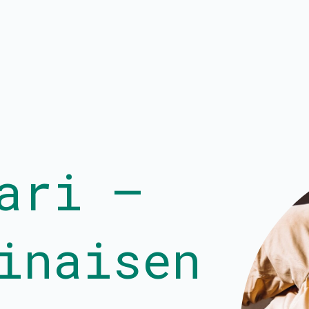
at
Kalenteri
Hallitus
PROtunnit
Tietoa toiminna
ari –
Blomstedtin sali
Media
Avustukset
Yhteystiedot
inaisen
Palkkatilauslomake
Liity jäseneksi