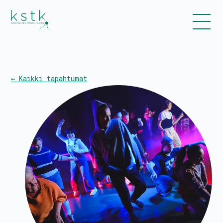
← Kaikki tapahtumat
Kalenteri
Ohjelmisto
Liput
Uutiset
Esitykset ja työpajat
Tanssiinkutsu-yleisötyökonsepti