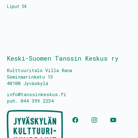
Liput 5€
Tietoa toiminnasta
Media
Yhteystiedot
Keski-Suomen Tanssin Keskus ry
Kestävyyssuunitelma
Kulttuuritalo Villa Rana
Seminaarinkatu 13
Tanssin Aika – festivaali
40100 Jyväskylä
Kulttuuritalo Villa Rana
info@tanssinkeskus.fi
puh. 044 399 2234
Tasa-arvo- ja yhdenvertaisuussuunnitelma
Turvallisemman tilan periaatteet